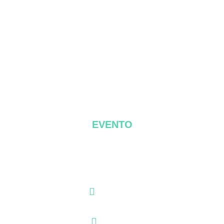
EVENTO
Growth DNA Madrid
FECHA
02 Oct 2026
HORA