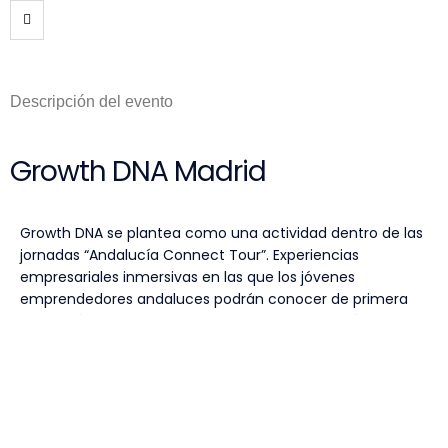
Descripción del evento
Growth DNA Madrid
Growth DNA se plantea como una actividad dentro de las
jornadas “Andalucía Connect Tour”. Experiencias
empresariales inmersivas en las que los jóvenes
emprendedores andaluces podrán conocer de primera
mano cómo funcionan algunas de las compañías más
consolidadas y competitivas del panorama empresarial
español.
Durante cada jornada, los participantes serán recibidos
por responsables de la compañía, quienes ofrecerán una